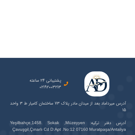
پشتیبانی 24 ساعته
02192003213
آدرس میرداماد بعد از میدان مادر پلاک 73 ساختمان کامیار ط 3 واحد
15
آدرس دفتر ترکیه: Yeşilbahçe,1458. Sokak ,Müzeyyen
Çavuşgil,Çınarlı Cd D:Apt .No:12 07160 Muratpaşa/Antaliya