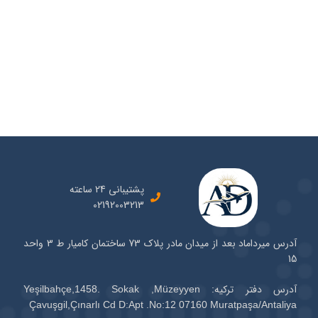
پشتیبانی 24 ساعته
02192003213
آدرس میرداماد بعد از میدان مادر پلاک 73 ساختمان کامیار ط 3 واحد
15
آدرس دفتر ترکیه: Yeşilbahçe,1458. Sokak ,Müzeyyen
Çavuşgil,Çınarlı Cd D:Apt .No:12 07160 Muratpaşa/Antaliya