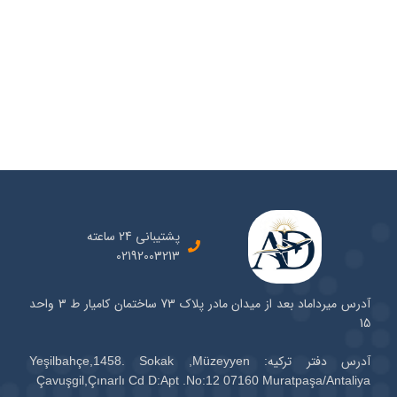
پشتیبانی 24 ساعته
02192003213
آدرس میرداماد بعد از میدان مادر پلاک 73 ساختمان کامیار ط 3 واحد
15
آدرس دفتر ترکیه: Yeşilbahçe,1458. Sokak ,Müzeyyen
Çavuşgil,Çınarlı Cd D:Apt .No:12 07160 Muratpaşa/Antaliya