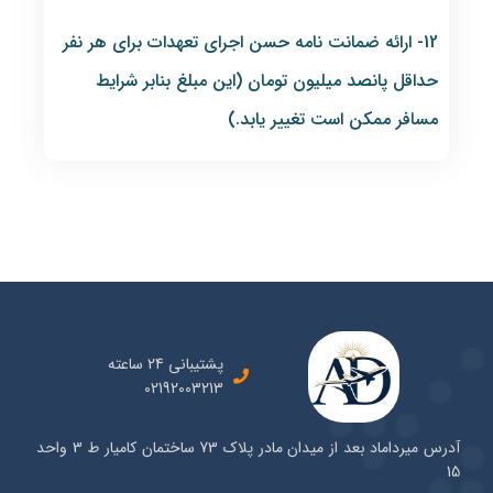
12- ارائه ضمانت نامه حسن اجرای تعهدات برای هر نفر
حداقل پانصد میلیون تومان (این مبلغ بنابر شرایط
مسافر ممکن است تغییر یابد.)
پشتیبانی 24 ساعته
02192003213
آدرس میرداماد بعد از میدان مادر پلاک 73 ساختمان کامیار ط 3 واحد
15