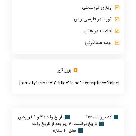
ویزای توریستی
تور لیدر فارسی زبان
اقامت در هتل
بیمه مسافرتی
رزرو تور
[gravityform id="1" title="false" description="false"]
کد تور: Fcz006
تاریخ رفت: 3 و 9 فروردین
تاریخ برگشت: 6 روز بعد از تاریخ رفت
هتل: 4 ستاره