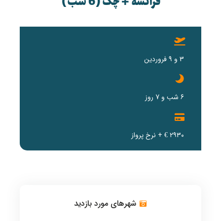
فرانسه + چک (6 شب)
3 و 9 فروردین
6 شب و 7 روز
۲۹۳۰ € + نرخ پرواز
شهرهای مورد بازدید