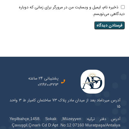
ذخیره نام، ایمیل و وبسایت من در مرورگر برای زمانی که دوباره
دیدگاهی می‌نویسم.
پشتیبانی 24 ساعته
02192003213
آدرس میرداماد بعد از میدان مادر پلاک 73 ساختمان کامیار ط 3 واحد
15
آدرس دفتر ترکیه: Yeşilbahçe,1458. Sokak ,Müzeyyen
Çavuşgil,Çınarlı Cd D:Apt .No:12 07160 Muratpaşa/Antaliya