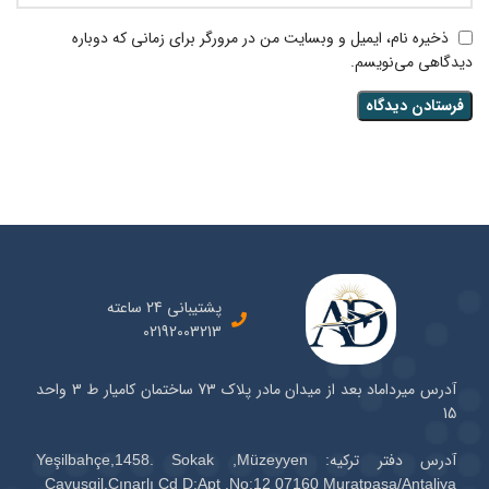
ذخیره نام، ایمیل و وبسایت من در مرورگر برای زمانی که دوباره
دیدگاهی می‌نویسم.
پشتیبانی 24 ساعته
02192003213
آدرس میرداماد بعد از میدان مادر پلاک 73 ساختمان کامیار ط 3 واحد
15
آدرس دفتر ترکیه: Yeşilbahçe,1458. Sokak ,Müzeyyen
Çavuşgil,Çınarlı Cd D:Apt .No:12 07160 Muratpaşa/Antaliya